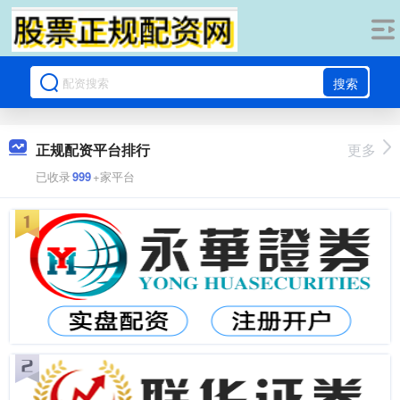
搜索
正规配资平台排行
更多
已收录
999
+家平台