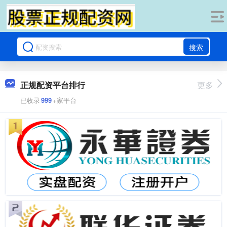
搜索
正规配资平台排行
更多
已收录
999
+家平台