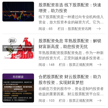
们倾力打造了全网....
股票配资首选 线下股票配资：快速
增资，助力投资
线下股票配资是一种通过向专业机构借入
资金，放大投资本金的融资方式。它为投
资者提供了快速增资的途径，助力其扩大
阅读：65
栏目：股票配资资讯网
投资规模，提升收益潜力。 期货配资本质
上是一种融资杠....
股票配资免息 常熟股票配资：解锁
财富新高度，助您投资无忧
常熟股票配资股票配资免息，作为一种新
型的投资方式，正受到越来越多投资者的
青睐。它通过向投资者提供资金杠杆，放
阅读：148
栏目：股票正规配资网
大投资收益，帮助投资者解锁财富新高
度。 * **高杠....
合肥股票配资 财云股票配资：助力
股市投资，实现财富梦想
在瞬息万变的股市中，资金是制约投资者
收益的重要因素。财云股票配资平台应运
而生，为投资者提供杠杆资金，助力其放
阅读：103
栏目：股票正规配资网
大收益空间，实现财富梦想。 线下配资机