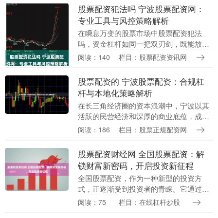
构受国家监管，....
股票配资犯法吗 宁波股票配资网：
专业工具与风控策略解析
在瞬息万变的股票市场中股票配资犯法
吗，资金杠杆如同一把双刃剑，既能放大
收益，也可能加剧风险。宁波股票配资网
阅读：140
栏目：股票配资资讯网
作为区域性的专业服务平台，其核心价值
不仅在于提供资金渠....
股票配资的 宁波股票配资：合规杠
杆与本地化策略解析
在长三角经济圈的资本浪潮中，宁波以其
活跃的民营经济和深厚的商业底蕴，成为
股票配资市场不可忽视的区域力量。然
阅读：186
栏目：股票正规配资网
而，随着金融监管的持续深化，传统的粗
放式配资模式已成过....
股票配资财经网 全国股票配资：解
锁财富新密码，开启投资新征程
全国股票配资，作为一种新型的投资方
式，正逐渐受到投资者的青睐。它通过向
投资者提供杠杆资金，放大投资收益，为
阅读：75
栏目：在线杠杆炒股
投资者提供了快速积累财富的机遇。 1. 选