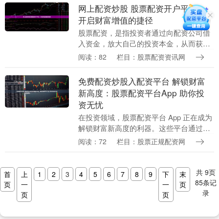
择正规的配资....
网上配资炒股 股票配资开户平台：
开启财富增值的捷径
股票配资，是指投资者通过向配资公司借
入资金，放大自己的投资本金，从而获得
更高的收益。股票配资开户平台为投资者
阅读：82
栏目：股票配资资讯网
提供了便捷的开户渠道，让其轻松开启财
富增值的捷径。 ....
免费配资炒股入配资平台 解锁财富
新高度：股票配资平台App 助你投
资无忧
在投资领域，股票配资平台 App 正在成为
解锁财富新高度的利器。这些平台通过提
供杠杆资金，让投资者能够放大投资规
阅读：72
栏目：股票正规配资网
模，从而获得更高的收益潜力。 股票资配
公司是专业....
共
9
页
首
上
1
2
3
4
5
6
7
8
9
下
末
85
条记
页
一
一
页
录
页
页