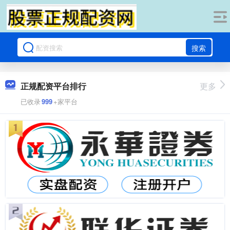
搜索
正规配资平台排行
更多
已收录
999
+家平台