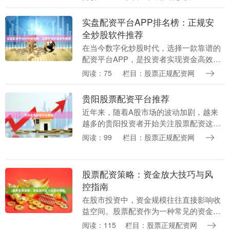
其运作机制和潜在风险一知半解。究竟什
么是利用杠杆....
实盘配资平台APP排名榜：正规安
全炒股软件推荐
在当今数字化炒股时代，选择一款靠谱的
配资平台APP，是投资者实现资金高效运
作的关键一步。面对市场上琳琅满目的配
阅读：75
栏目：股票正规配资网
资软件，如何辨别正规安全的平台？本文
基于行业口碑、....
贵阳股票配资平台推荐
近年来，随着A股市场的波动加剧，越来
越多的贵阳投资者开始关注股票配资这一
杠杆工具。然而，面对市场上五花八门的
阅读：99
栏目：股票正规配资网
配资平台实盘配资公司，如何选择一家正
规、安全、服务优....
股票配资策略：资金放大技巧与风
控指南
在股市投资中，资金规模往往直接影响收
益空间。股票配资作为一种常见的资金放
大工具，允许投资者以自有资金为基础，
阅读：115
栏目：股票正规配资网