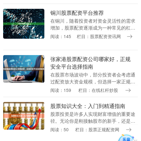
向配资公司借入数倍资金进行交易。然
而，杠杆是一把双刃....
铜川股票配资平台推荐
在铜川，随着投资者对资金灵活性的需求
增加，股票配资逐渐成为一种常见的杠杆
投资方式。然而，面对市场上众多的配资
阅读：145
栏目：股票配资资讯网
平台，如何选择一家安全、合规、服务优
质的平台，成为许....
张家港股票配资公司哪家好，正规
安全平台选择指南
在股票市场波动中，部分投资者会考虑通
过配资放大资金规模，但选择一家正规安
全的配资平台至关重要。本文将为您提供
阅读：159
栏目：在线杠杆炒股
一份全面的选择指南，帮助您在张家港地
区辨别可靠的股票....
股票知识大全：入门到精通指南
股票投资是许多人实现财富增值的重要途
径。无论你是刚接触股市的新手，还是希
望系统提升投资能力的进阶者，掌握扎实
阅读：50
栏目：股票正规配资网
的股票知识都是成功的关键。本文将从基