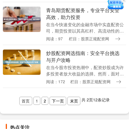
础概念到实战技巧....
青岛期货配资服务，专业平台安全
高效，助力投资
在当今快速变化的金融市场中实盘配资公
司，期货投资以其高杠杆、高流动性的特
点吸引了众多投资者的目光。然而，资金
阅读：97
栏目：股票正规配资网
门槛和风险控制成为许多投资者面临的现
实挑战。青岛期货....
炒股配资网选指南：安全平台挑选
与开户攻略
在当今股市投资热潮中，配资炒股成为许
多投资者放大收益的选择。然而，面对网
络上琳琅满目的配资平台，如何挑选安全
阅读：172
栏目：股票正规配资网
可靠的服务商并顺利完成开户，成为投资
者首要关注的问题....
共
2
页
12
条记录
首页
1
2
下一页
末页
热点关注