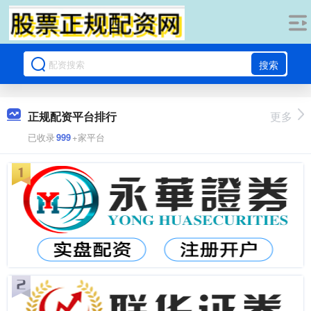
搜索
正规配资平台排行
更多
已收录
999
+家平台